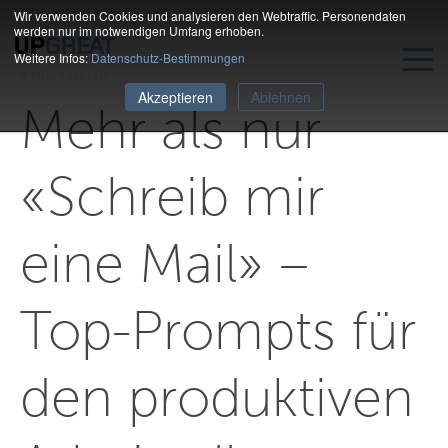
Wir verwenden Cookies und analysieren den Webtraffic. Personendaten
werden nur im notwendigen Umfang erhoben.
Weitere Infos:
Datenschutz-Bestimmungen
3 Min. Lesezeit
Akzeptieren
Ablehnen
Mehr als nur
«Schreib mir
eine Mail» –
Top-Prompts für
den produktiven