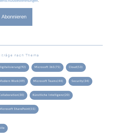
tenschutzbestimmungen
.
eiträge nach Thema
Digitalisierung
(92)
Microsoft 365
(75)
Cloud
(53)
Modern Work
(49)
Microsoft Teams
(44)
Security
(34)
Collaboration
(30)
Künstliche Intelligenz
(20)
Microsoft SharePoint
(15)
Alle