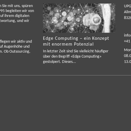
n Sie mit uns, spüren
UPG
95 begleiten wir von
Allm
f ihrem digitalen
8320
twortung, und wir
inf
Edge Computing – ein Konzept
+41 
legen wir aktiv und
mit enormem Potenzial
 auf Augenhöhe und
Mont
In letzter Zeit sind Sie vielleicht häufiger
en. Ob Outsourcing,
08.0
über den Begriff «Edge Computing»
gestolpert. Dieses...
13.0