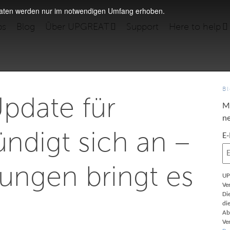
daten werden nur im notwendigen Umfang erhoben.
bs
Blog
Über UPGREAT
Support
Here to help
B
pdate für
M
ne
ndigt sich an –
E
ungen bringt es
UP
Ve
Di
di
Ab
Ve