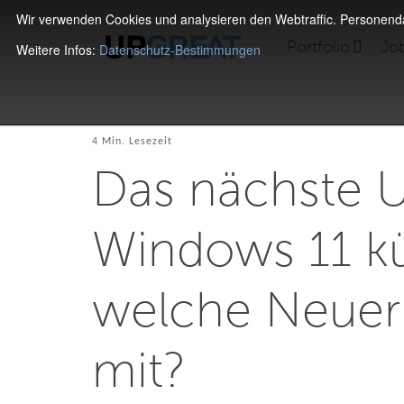
Wir verwenden Cookies und analysieren den Webtraffic. Personen
Portfolio
Jo
Weitere Infos:
Datenschutz-Bestimmungen
4 Min. Lesezeit
Das nächste U
Windows 11 kü
welche Neuer
mit?