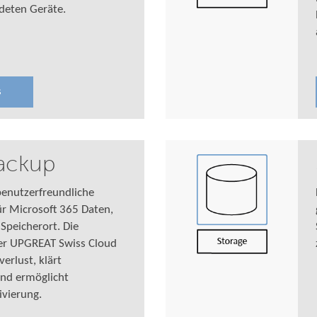
deten Geräte.
s
ackup
 benutzerfreundliche
ür Microsoft 365 Daten,
peicherort. Die
der UPGREAT Swiss Cloud
erlust, klärt
und ermöglicht
vierung.