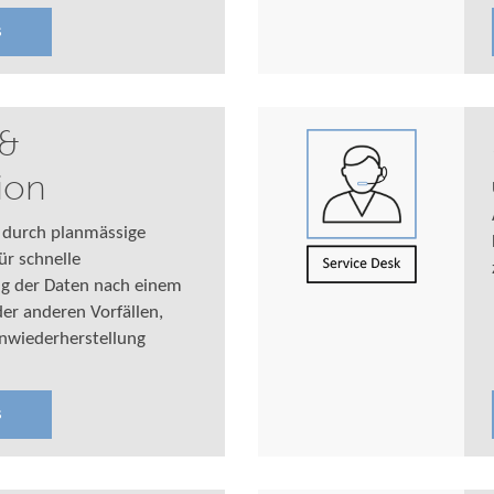
s
 &
ion
t durch planmässige
ür schnelle
ng der Daten nach einem
der anderen Vorfällen,
nwiederherstellung
s