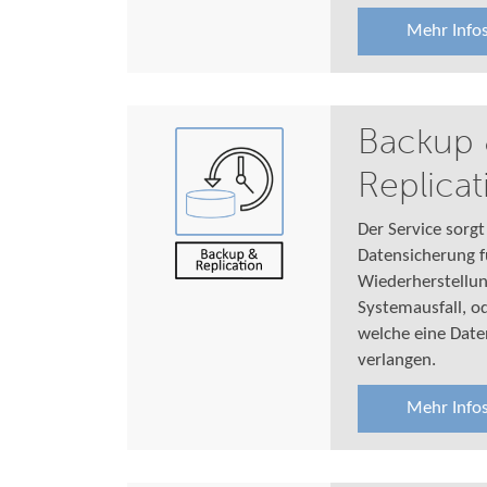
Mehr Info
Backup
Replicat
Der Service sorg
Datensicherung f
Wiederherstellu
Systemausfall, o
welche eine Date
verlangen.
Mehr Info