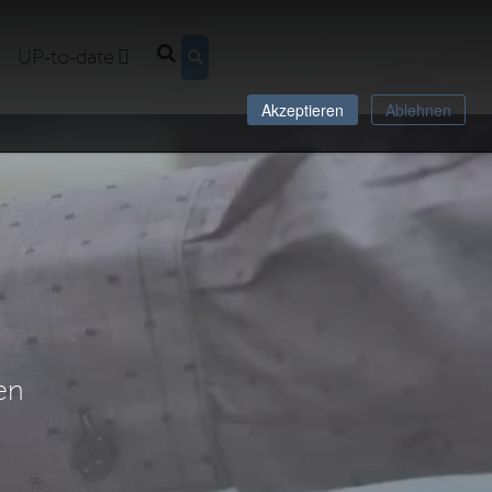
UP-to-date
Akzeptieren
Ablehnen
n
en