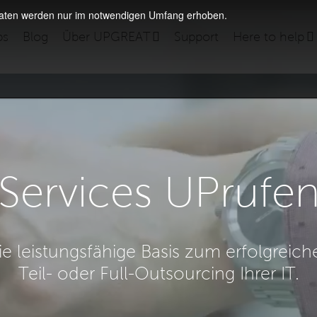
daten werden nur im notwendigen Umfang erhoben.
bs
Blog
Über UPGREAT
Support
Here to help
Services UPrufe
ie leistungsfähige Basis zum erfolgreich
Teil- oder Full-Outsourcing Ihrer IT.