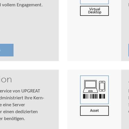
d vollem Engagement.
s
ion
Service von UPGREAT
ministriert Ihre Kern-
e eine Server
 einen dedizierten
er benötigen.