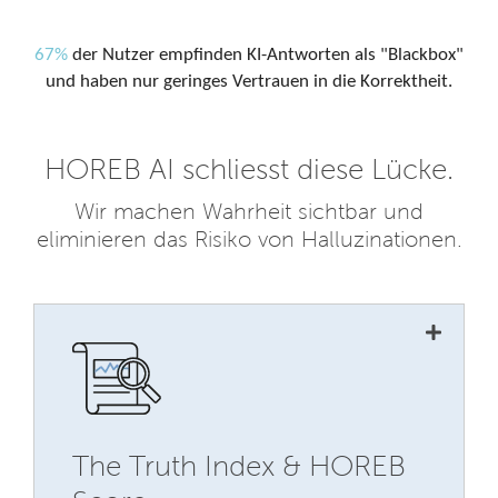
67%
der Nutzer empfinden KI-Antworten als "Blackbox"
und haben nur geringes Vertrauen in die Korrektheit.
HOREB AI schliesst diese Lücke.
Wir machen Wahrheit sichtbar und
eliminieren das Risiko von Halluzinationen.
Schluss mit Bauchgefühl.
Der HOREB Score kombiniert Faktencheck
(Factuality) und Vollständigkeit (Coverage) in
The Truth Index & HOREB
einer einzigen, transparenten Metrik. Nutzer
erkennen auf einen Blick (z. B. 83% Reliability),