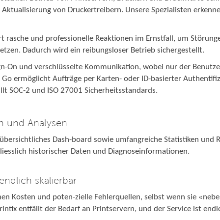
d Aktualisierung von Druckertreibern. Unsere Spezialisten erken
rt rasche und professionelle Reaktionen im Ernstfall, um Störun
en. Dadurch wird ein reibungsloser Betrieb sichergestellt.
Sign-On und verschlüsselte Kommunikation, wobei nur der Benut
x Go ermöglicht Aufträge per Karten- oder ID-basierter Authentifiz
llt SOC-2 und ISO 27001 Sicherheitsstandards.
ken und Analysen
n übersichtliches Dash-board sowie umfangreiche Statistiken und
hliesslich historischer Daten und Diagnoseinformationen.
ndlich skalierbar
hen Kosten und poten-zielle Fehlerquellen, selbst wenn sie «neb
Printix entfällt der Bedarf an Printservern, und der Service ist endl