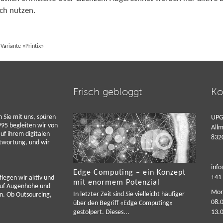
ich nutzen.
Variante «Printix»
Frisch gebloggt
Ko
n Sie mit uns, spüren
UPG
95 begleiten wir von
Allm
f ihrem digitalen
8320
twortung, und wir
inf
Edge Computing – ein Konzept
+41 
legen wir aktiv und
mit enormem Potenzial
 auf Augenhöhe und
Mont
In letzter Zeit sind Sie vielleicht häufiger
en. Ob Outsourcing,
08.0
über den Begriff «Edge Computing»
gestolpert. Dieses...
13.0