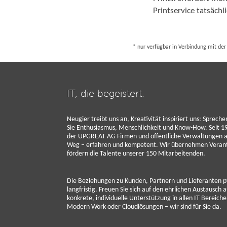
Printservice tatsächl
* nur verfügbar in Verbindung mit der 
IT, die begeistert.
Neugier treibt uns an, Kreativität inspiriert uns: Spreche
Sie Enthusiasmus, Menschlichkeit und Know-How. Seit 19
der UPGREAT AG Firmen und öffentliche Verwaltungen au
Weg – erfahren und kompetent. Wir übernehmen Veran
fördern die Talente unserer 150 Mitarbeitenden.
Die Beziehungen zu Kunden, Partnern und Lieferanten pf
langfristig. Freuen Sie sich auf den ehrlichen Austausch
konkrete, individuelle Unterstützung in allen IT Bereich
Modern Work oder Cloudlösungen – wir sind für Sie da.