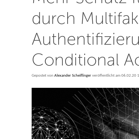
durch Multifak
Authentifizie
Conditional A
Gepostet von
Alexander Scheiflinger
veröffentlicht am 06.02.20 