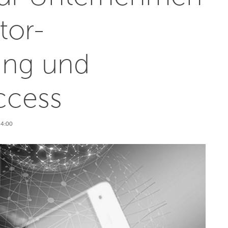
tor-
rung und
ccess
14:00