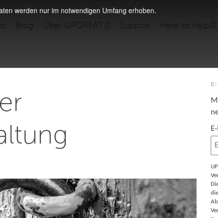
daten werden nur im notwendigen Umfang erhoben.
bs
Blog
Über UPGREAT
Support
Here to help
B
er
M
ne
altung
E
UP
Ve
Di
di
Ab
Ve