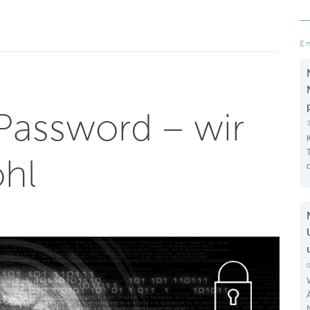
E
 Password – wir
hl