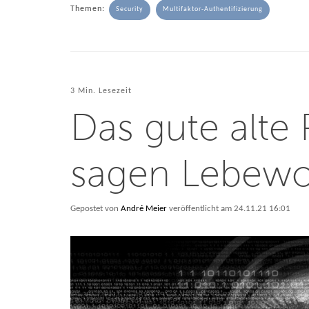
Themen:
Security
Multifaktor-Authentifizierung
3 Min. Lesezeit
Das gute alte
sagen Lebewo
Gepostet von
André Meier
veröffentlicht am 24.11.21 16:01