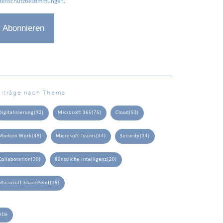
tenschutzbestimmungen
.
eiträge nach Thema
Digitalisierung
(92)
Microsoft 365
(75)
Cloud
(53)
Modern Work
(49)
Microsoft Teams
(44)
Security
(34)
Collaboration
(30)
Künstliche Intelligenz
(20)
Microsoft SharePoint
(15)
Alle