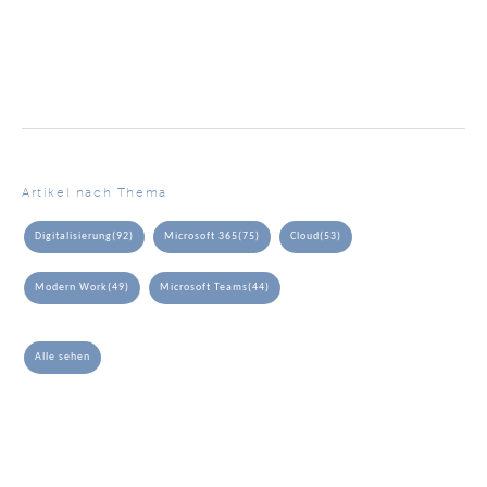
Artikel nach Thema
Digitalisierung
(92)
Microsoft 365
(75)
Cloud
(53)
Modern Work
(49)
Microsoft Teams
(44)
Alle sehen