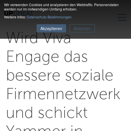
Wir verwenden Cookies und analysieren den Webtraffic. Personendaten
werden nur im notwendigen Umfang erhoben.
Weitere Infos:
Datenschutz-Bestimmungen
3 Minuten Lesezeit
Akzeptieren
Ablehnen
Wird Viva
Engage das
bessere soziale
Firmennetzwerk
und schickt
Yammer in