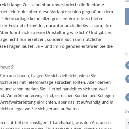
Da
eich lange Zeit scheinbar unverändert: die Telefonie.
ernet-Telefonie, aber diese Variante schien gegenüber dem
Telefonanlage keine allzu grossen Vorteile zu bieten.
zer Festnetz-Provider, darunter auch die Swisscom, ihre
Aber lohnt sich so eine Umstellung wirklich? Und gibt es
lage nicht nur ersetzen, sondern auch um nützliche
se Fragen lautet: Ja – und im Folgenden erfahren Sie die
A
rhaupt?
üro anschauen, fragen Sie sich vielleicht, wieso Sie
schlusses mit Telefonanlage abrücken sollten. Aber denken
he und schon merken Sie: Hierbei handelt es sich um zwei
ind. Wenn Sie unterwegs sind, erreichen Kunden und Kollegen
e Anrufweiterleitung einrichten, aber das ist aufwändig und in
eichbar, egal wo Sie sich gerade aufhalten.
Be
 nicht Teil der sonstigen IT-Landschaft, was den Austausch