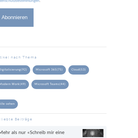
tenschutzbestimmungen
.
rtikel nach Thema
Digitalisierung
(92)
Microsoft 365
(75)
Cloud
(53)
Modern Work
(49)
Microsoft Teams
(44)
Alle sehen
liebte Beiträge
Mehr als nur «Schreib mir eine