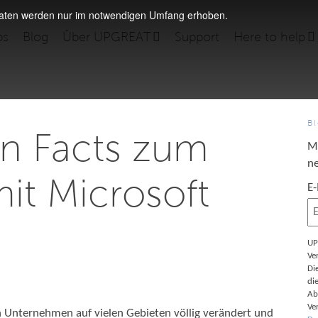
daten werden nur im notwendigen Umfang erhoben.
bs
Blog
Über UPGREAT
Support
Here to help
B
en Facts zum
M
ne
it Microsoft
E
UP
Ve
Di
di
Ab
Ve
n Unternehmen auf vielen Gebieten völlig verändert und