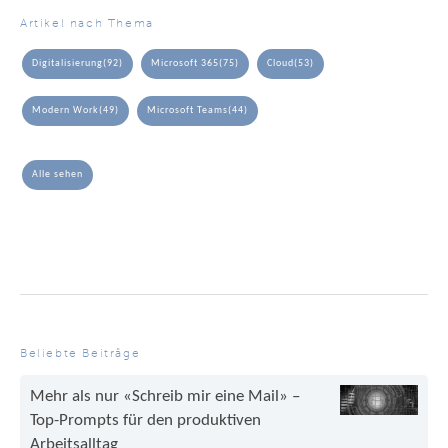
Artikel nach Thema
Digitalisierung
(92)
Microsoft 365
(75)
Cloud
(53)
Modern Work
(49)
Microsoft Teams
(44)
Alle sehen
Beliebte Beiträge
Mehr als nur «Schreib mir eine Mail» –
Top-Prompts für den produktiven
Arbeitsalltag