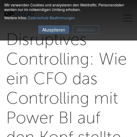
Wir verwenden Cookies und analysieren den Webtraffic. Personendaten
werden nur im notwendigen Umfang erhoben.
Weitere Infos:
Datenschutz-Bestimmungen
3 Minuten Lesezeit
Akzeptieren
Ablehnen
Disruptives
Controlling: Wie
ein CFO das
Controlling mit
Power BI auf
den Kopf stellte