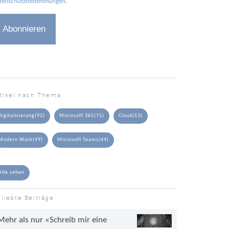
tenschutzbestimmungen
.
rtikel nach Thema
Digitalisierung
(92)
Microsoft 365
(75)
Cloud
(53)
Modern Work
(49)
Microsoft Teams
(44)
Alle sehen
liebte Beiträge
Mehr als nur «Schreib mir eine