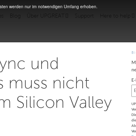
daten werden nur im notwendigen Umfang erhoben.
bs
Blog
Über UPGREAT
Support
Here to help
B
Sync und
M
ne
s muss nicht
E
 Silicon Valley
UP
Ve
Di
di
Ab
Ve