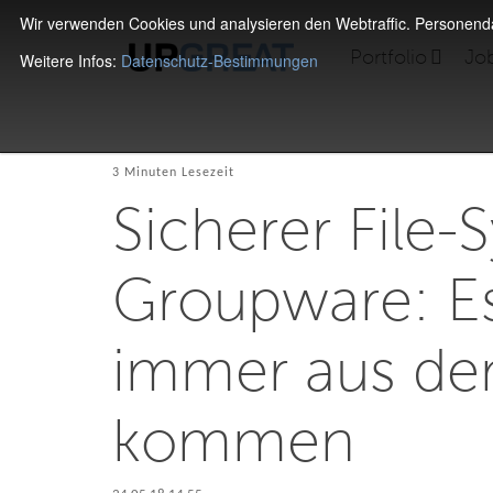
Wir verwenden Cookies und analysieren den Webtraffic. Personen
Portfolio
Jo
Weitere Infos:
Datenschutz-Bestimmungen
3 Minuten Lesezeit
Sicherer File-
Groupware: E
immer aus dem
kommen