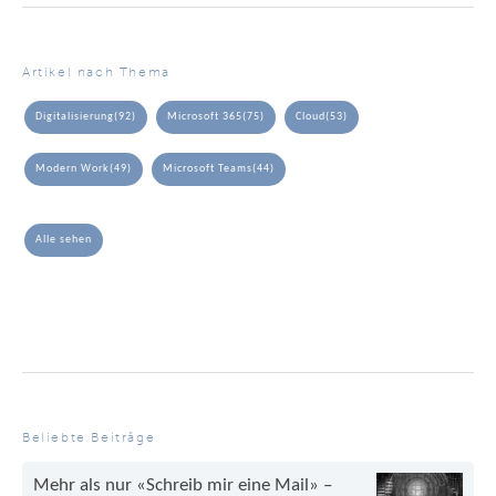
Artikel nach Thema
Digitalisierung
(92)
Microsoft 365
(75)
Cloud
(53)
Modern Work
(49)
Microsoft Teams
(44)
Alle sehen
Beliebte Beiträge
Mehr als nur «Schreib mir eine Mail» –