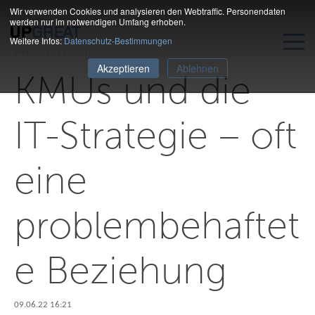
Wir verwenden Cookies und analysieren den Webtraffic. Personendaten
werden nur im notwendigen Umfang erhoben.
Weitere Infos:
Datenschutz-Bestimmungen
2 Minuten Lesezeit
Akzeptieren
Ablehnen
KMUs und die
IT-Strategie – oft
eine
problembehaftet
e Beziehung
09.06.22 16:21