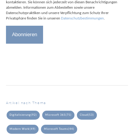
kontaktieren. Sie können sich jederzeit von diesen Benachrichtigungen
abmelden. Informationen zum Abbestellen sowie unsere
Datenschutzpraktiken und unsere Verpflichtung zum Schutz Ihrer
Privatsphäre finden Sie in unseren
Datenschutzbestimmungen
.
Artikel nach Thema
Digitalisierung
(92)
Microsoft 365
(75)
Cloud
(53)
Modern Work
(49)
Microsoft Teams
(44)