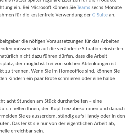
ie als Nutzer später reguläre Lizenzen für die Produkte
chtung ein. Bei Microsoft können Sie
Teams
sechs Monate
trahmen für die kostenfreie Verwendung der
G Suite
an.
eitgeber die nötigen Voraussetzungen für das Arbeiten
nden müssen sich auf die veränderte Situation einstellen.
atürlich nicht dazu führen dürfen, dass die Arbeit
tsplatz, der möglichst frei von solchen Ablenkungen ist,
rikt zu trennen. Wenn Sie im Homeoffice sind, können Sie
en Kindern ein paar Brote schmieren oder eine halbe
cht acht Stunden am Stück durcharbeiten – eine
durch helfen Ihnen, den Kopf freizubekommen und danach
rmeiden Sie es ausserdem, ständig aufs Handy oder in den
fen. Das lenkt sie nur von der eigentlichen Arbeit ab,
elle erreichbar sein.