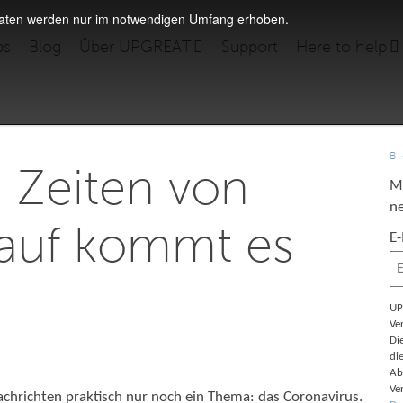
daten werden nur im notwendigen Umfang erhoben.
bs
Blog
Über UPGREAT
Support
Here to help
B
 Zeiten von
M
ne
auf kommt es
E
UP
Ve
Di
di
Ab
Ve
achrichten praktisch nur noch ein Thema: das Coronavirus.