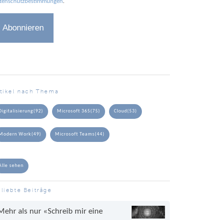
tenschutzbestimmungen
.
rtikel nach Thema
Digitalisierung
(92)
Microsoft 365
(75)
Cloud
(53)
Modern Work
(49)
Microsoft Teams
(44)
Alle sehen
liebte Beiträge
Mehr als nur «Schreib mir eine