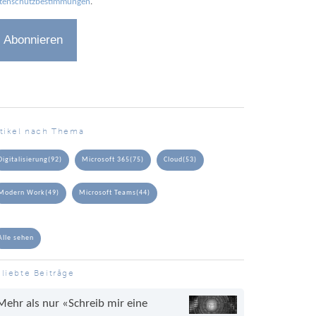
tenschutzbestimmungen
.
rtikel nach Thema
Digitalisierung
(92)
Microsoft 365
(75)
Cloud
(53)
Modern Work
(49)
Microsoft Teams
(44)
Alle sehen
liebte Beiträge
Mehr als nur «Schreib mir eine