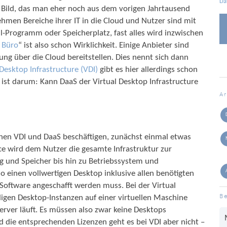
Da
in Bild, das man eher noch aus dem vorigen Jahrtausend
men Bereiche ihrer IT in die Cloud und Nutzer sind mit
-Programm oder Speicherplatz, fast alles wird inzwischen
e Büro
“ ist also schon Wirklichkeit. Einige Anbieter sind
ng über die Cloud bereitstellen. Dies nennt sich dann
 Desktop Infrastructure (VDI)
gibt es hier allerdings schon
 ist darum: Kann DaaS der Virtual Desktop Infrastructure
A
hen VDI und DaaS beschäftigen, zunächst einmal etwas
ce wird dem Nutzer die gesamte Infrastruktur zur
g und Speicher bis hin zu Betriebssystem und
 einen vollwertigen Desktop inklusive allen benötigten
oftware angeschafft werden muss. Bei der Virtual
Be
ligen Desktop-Instanzen auf einer virtuellen Maschine
erver läuft. Es müssen also zwar keine Desktops
d die entsprechenden Lizenzen geht es bei VDI aber nicht –