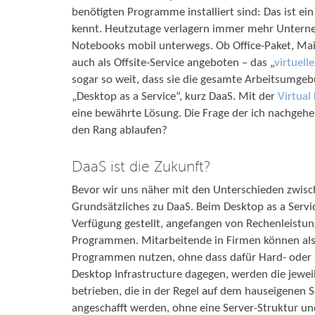
benötigten Programme installiert sind: Das ist e
kennt. Heutzutage verlagern immer mehr Unterneh
Notebooks mobil unterwegs. Ob Office-Paket, Mail
auch als Offsite-Service angeboten – das „
virtuell
sogar so weit, dass sie die gesamte Arbeitsumgebu
„Desktop as a Service“, kurz DaaS. Mit der
Virtual
eine bewährte Lösung. Die Frage der ich nachgehe
den Rang ablaufen?
DaaS ist die Zukunft?
Bevor wir uns näher mit den Unterschieden zwisc
Grundsätzliches zu DaaS. Beim Desktop as a Servi
Verfügung gestellt, angefangen von Rechenleistun
Programmen. Mitarbeitende in Firmen können also
Programmen nutzen, ohne dass dafür Hard- oder S
Desktop Infrastructure dagegen, werden die jewei
betrieben, die in der Regel auf dem hauseigenen S
angeschafft werden, ohne eine Server-Struktur un