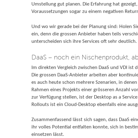
Umstellung gut planen. Die Erfahrung hat gezeigt
Voraussetzungen sogar zu einem negativen Retur
Und wo wir gerade bei der Planung sind: Holen Si
ein, denn die grossen Anbieter haben teils versc
unterscheiden sich ihre Services oft sehr deutlich.
DaaS – noch ein Nischenprodukt, ab
Im direkten Vergleich zwischen DaaS und VDI ist 
Die grossen DaaS-Anbieter arbeiten aber kontinuie
es auch heute schon mehrere Szenarien, in denen 
Rahmen eines Projekts einer grösseren Anzahl vo
zur Verfügung stellen, ist der Desktop as a Servi
Rollouts ist ein Cloud-Desktop ebenfalls eine au
Zusammenfassend lässt sich sagen, dass DaaS eine
ihr volles Potential entfalten konnte, sich in bes
einsetzen lässt.