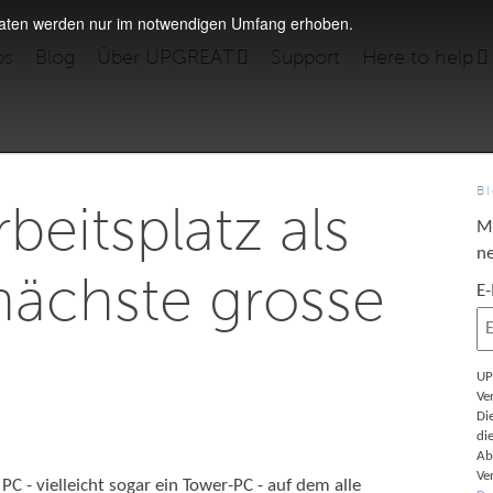
daten werden nur im notwendigen Umfang erhoben.
bs
Blog
Über UPGREAT
Support
Here to help
B
rbeitsplatz als
M
ne
 nächste grosse
E
UP
Ve
Di
di
Ab
Ve
PC - vielleicht sogar ein Tower-PC - auf dem alle