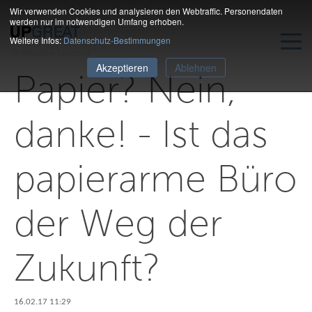
Wir verwenden Cookies und analysieren den Webtraffic. Personendaten
werden nur im notwendigen Umfang erhoben.
Weitere Infos:
Datenschutz-Bestimmungen
3 Minuten Lesezeit
Akzeptieren
Ablehnen
Papier? Nein,
danke! - Ist das
papierarme Büro
der Weg der
Zukunft?
16.02.17 11:29