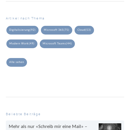
Artikel nach Thema
Digitalisierung
(92)
Microsoft 365
(75)
Cloud
(53)
Modern Work
(49)
Microsoft Teams
(44)
Alle sehen
Beliebte Beiträge
Mehr als nur «Schreib mir eine Mail» –