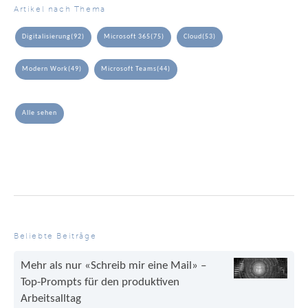
Artikel nach Thema
Digitalisierung
(92)
Microsoft 365
(75)
Cloud
(53)
Modern Work
(49)
Microsoft Teams
(44)
Alle sehen
Beliebte Beiträge
Mehr als nur «Schreib mir eine Mail» –
Top-Prompts für den produktiven
Arbeitsalltag