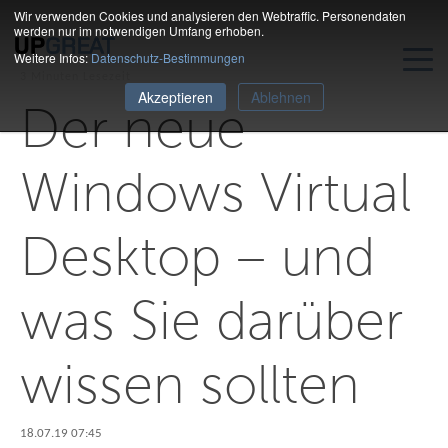
Wir verwenden Cookies und analysieren den Webtraffic. Personendaten
werden nur im notwendigen Umfang erhoben.
Weitere Infos:
Datenschutz-Bestimmungen
3 Minuten Lesezeit
Akzeptieren
Ablehnen
Der neue
Windows Virtual
Desktop – und
was Sie darüber
wissen sollten
18.07.19 07:45