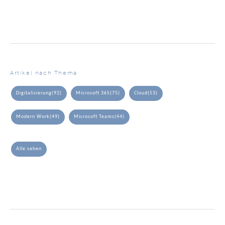
Artikel nach Thema
Digitalisierung
(92)
Microsoft 365
(75)
Cloud
(53)
Modern Work
(49)
Microsoft Teams
(44)
Alle sehen