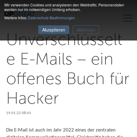
Wir verwenden Cookies und analysieren den Webtraffic. Personendaten
werden nur im notwendigen Umfang erhoben.
Weitere Infos:
Datenschutz-Bestimmungen
3 Minuten Lesezeit
Akzeptieren
Ablehnen
Unverschlüsselt
e E-Mails – ein
offenes Buch für
Hacker
19.01.22 08:41
Die E-Mail ist auch im Jahr 2022 eines der zentralen