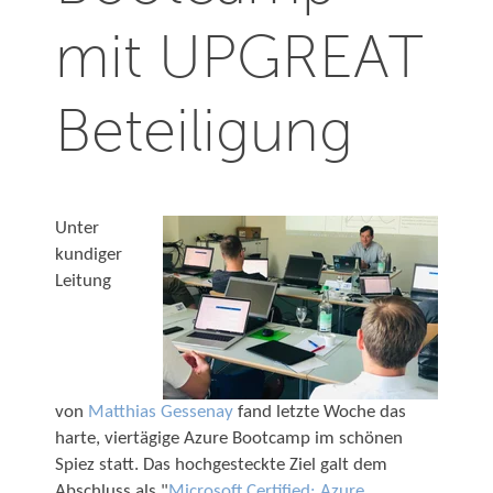
mit UPGREAT
Beteiligung
Unter
kundiger
Leitung
von
Matthias Gessenay
fand letzte Woche das
harte, viertägige Azure Bootcamp im schönen
Spiez statt. Das hochgesteckte Ziel galt dem
Abschluss als "
Microsoft Certified: Azure