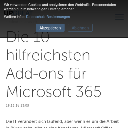
Wir verwenden Cookies und analysieren den Webtraffic. Personendaten
werden nur im notwendigen Umfang erhoben.
Weitere Infos:
Datenschutz-Bestimmungen
4 Minuten Lesezeit
Akzeptieren
Ablehnen
Die 10
hilfreichsten
Add-ons für
Microsoft 365
19.12.18 13:05
Die IT verändert sich laufend, aber wenn es um die Arbeit