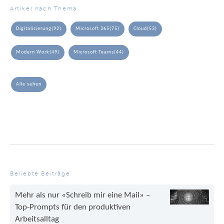
Artikel nach Thema
Digitalisierung
(92)
Microsoft 365
(75)
Cloud
(53)
Modern Work
(49)
Microsoft Teams
(44)
Alle sehen
Beliebte Beiträge
Mehr als nur «Schreib mir eine Mail» –
Top-Prompts für den produktiven
Arbeitsalltag